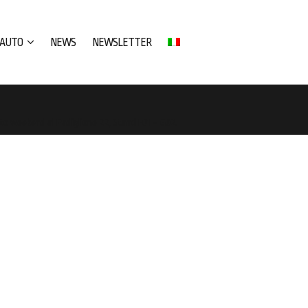
AUTO
NEWS
NEWSLETTER
sto weekend al Padiglione 22, Stand F01 – G02.