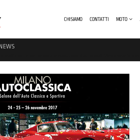
CHI SIAMO
CONTATTI
MOTO
 NEWS
orquality partecipa con una sua esposizione di automobili. Vieni a vederla que