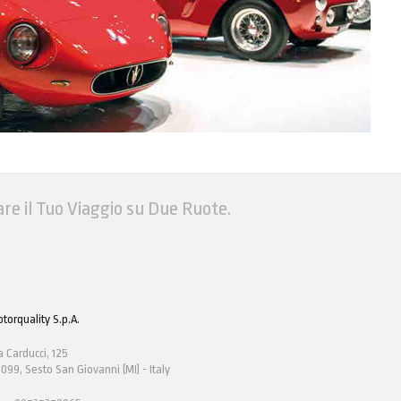
are il Tuo Viaggio su Due Ruote.
torquality S.p.A.
a Carducci, 125
099, Sesto San Giovanni (MI) - Italy