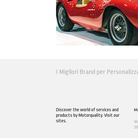
I Migliori Brand per Personalizz
Discover the world of services and
Mo
products by Motorquality. Visit our
sites.
Vi
20