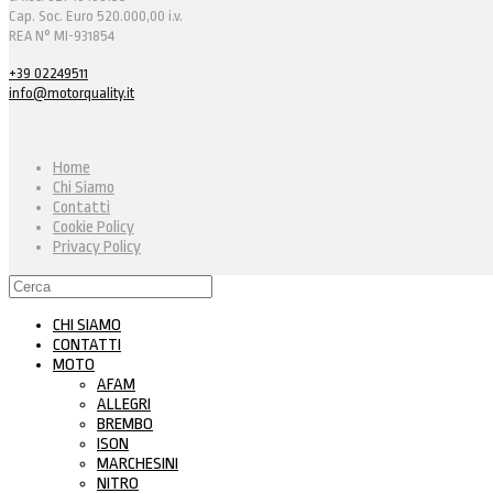
Cap. Soc. Euro 520.000,00 i.v.
REA N° MI-931854
+39 02249511
info@motorquality.it
Home
Chi Siamo
Contatti
Cookie Policy
Privacy Policy
CHI SIAMO
CONTATTI
MOTO
AFAM
ALLEGRI
BREMBO
ISON
MARCHESINI
NITRO