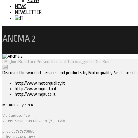
SACHS
NEWS
NEWSLETTER
ANCMA 2
Inizio
NEXX
Sicurezza e buone abitudini sulle due ruote.
Ancma 2
I Migliori Brand per Personalizzare il Tuo Viaggio su Due Ruote.
Go!
Discover the world of services and products by Motorquality. Visit our site
http://www.motorquality.it
http://www.mqmoto.it
http://www.mqauto.it
Motorquality S.p.A.
Via Carducci, 125
20099, Sesto San Giovanni (MI) - Italy
p.iva 00737370965
c. fisc. 02746400155