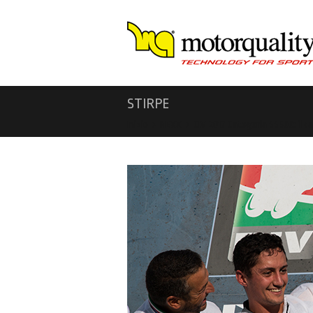
STIRPE
Inizio
NEXX
CIV 2017 Categoria SS600: il c