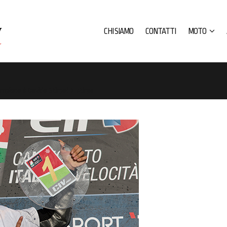
CHI SIAMO
CONTATTI
MOTO
ampione è Davide Stirpe!
stirpe