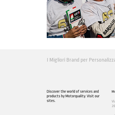
I Migliori Brand per Personalizz
Discover the world of services and
Mo
products by Motorquality. Visit our
sites.
Vi
20