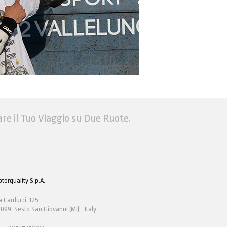
are il Tuo Viaggio su Due Ruote.
torquality S.p.A.
a Carducci, 125
099, Sesto San Giovanni (MI) - Italy