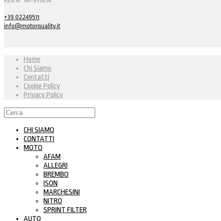
REA N° MI-931854
+39 02249511
info@motorquality.it
Home
Chi Siamo
Contatti
Cookie Policy
Privacy Policy
CHI SIAMO
CONTATTI
MOTO
AFAM
ALLEGRI
BREMBO
ISON
MARCHESINI
NITRO
SPRINT FILTER
AUTO