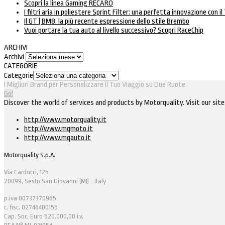
Scopri la linea Gaming RECARO
I filtri aria in poliestere Sprint Filter: una perfetta innovazione con il
Il GT | BM8: la più recente espressione dello stile Brembo
Vuoi portare la tua auto al livello successivo? Scopri RaceChip
ARCHIVI
Archivi
CATEGORIE
Categorie
I Migliori Brand per Personalizzare il Tuo Viaggio su Due Ruote.
Go!
Discover the world of services and products by Motorquality. Visit our site
http://www.motorquality.it
http://www.mqmoto.it
http://www.mqauto.it
Motorquality S.p.A.
Via Carducci, 125
20099, Sesto San Giovanni (MI) - Italy
p.iva 00737370965
c. fisc. 02746400155
Cap. Soc. Euro 520.000,00 i.v.