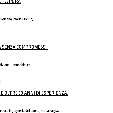
CITÀ PURA
l Misano World Circuit,…
TÀ SENZA COMPROMESSI.
dizione: - monoblocco…
 E OLTRE 30 ANNI DI ESPERIENZA.
unisce ingegneria del suono, metallurgia…