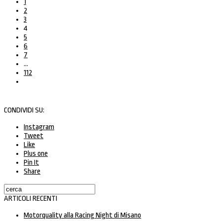
1
2
3
4
5
6
7
…
112
CONDIVIDI SU:
Instagram
Tweet
Like
Plus one
Pin It
Share
ARTICOLI RECENTI
Motorquality alla Racing Night di Misano