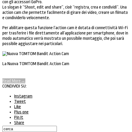
con gli accessori GoPro.
Lo slogan è “Shoot, edit and share”, cioè “registra, crea e condividi”. Una
action cam che permette facilmente di girare dei video, creare un filmato
e condividerlo velocemente.
Per abilitare questa funzione l’action cam è dotata di connettività Wi-Fi
per trasferire i file direttamente all’applicazione per smartphone, dove in
modo automatico verrà mostrato un possibile montaggio, che poi sarà
possibile aggiustare nei particolari.
La Nuova TOMTOM Bandit Action Cam
Read More
→
CONDIVIDI SU:
Instagram
Tweet
Like
Plus one
Pin It
Share