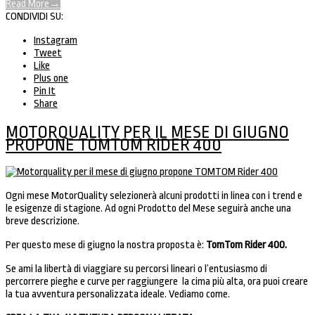
Read More
→
CONDIVIDI SU:
Instagram
Tweet
Like
Plus one
Pin It
Share
MOTORQUALITY PER IL MESE DI GIUGNO
PROPONE TOMTOM RIDER 400
Ogni mese MotorQuality selezionerà alcuni prodotti in linea con i trend e
le esigenze di stagione. Ad ogni Prodotto del Mese seguirà anche una
breve descrizione.
Per questo mese di giugno la nostra proposta è:
TomTom Rider 400.
Se ami la libertà di viaggiare su percorsi lineari o l’entusiasmo di
percorrere pieghe e curve per raggiungere la cima più alta, ora puoi creare
la tua avventura personalizzata ideale. Vediamo come.