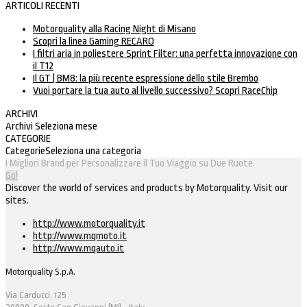
ARTICOLI RECENTI
Motorquality alla Racing Night di Misano
Scopri la linea Gaming RECARO
I filtri aria in poliestere Sprint Filter: una perfetta innovazione con
il T12
Il GT | BM8: la più recente espressione dello stile Brembo
Vuoi portare la tua auto al livello successivo? Scopri RaceChip
ARCHIVI
Archivi
Seleziona mese
CATEGORIE
Categorie
Seleziona una categoria
I Migliori Brand per Personalizzare il Tuo Viaggio su Due Ruote.
Go!
Discover the world of services and products by Motorquality. Visit our
sites.
http://www.motorquality.it
http://www.mqmoto.it
http://www.mqauto.it
Motorquality S.p.A.
Via Carducci, 125