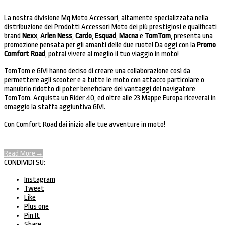
La nostra divisione
Mq Moto Accessori
, altamente specializzata nella
distribuzione dei Prodotti Accessori Moto dei più prestigiosi e qualificati
brand
Nexx
,
Arlen Ness
,
Cardo
,
Esquad
,
Macna
e
TomTom
, presenta una
promozione pensata per gli amanti delle due ruote! Da oggi con la
Promo
Comfort Road
, potrai vivere al meglio il tuo viaggio in moto!
TomTom
e
GIVI
hanno deciso di creare una collaborazione così da
permettere agli scooter e a tutte le moto con attacco particolare o
manubrio ridotto di poter beneficiare dei vantaggi del navigatore
TomTom. Acquista un Rider 40, ed oltre alle 23 Mappe Europa riceverai in
omaggio la staffa aggiuntiva GIVI.
Con Comfort Road dai inizio alle tue avventure in moto!
Read More
→
CONDIVIDI SU:
Instagram
Tweet
Like
Plus one
Pin It
Share