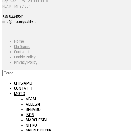
Cap. Soc. Euro 520.000,00 i.v.
REA N° MI-931854
+39 02249511
info@motorquality.it
Home
Chi Siamo
Contatti
Cookie Policy
Privacy Policy
CHI SIAMO
CONTATTI
MOTO
AFAM
ALLEGRI
BREMBO
ISON
MARCHESINI
NITRO
SPRINT FILTER