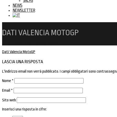
SACHS
NEWS
NEWSLETTER
DATI VALENCIA MOTOGP
Inizio
NEXX
Dati Valencia MotoGP
Dati Valencia MotoGP
LASCIA UNA RISPOSTA
L'indirizzo email non verrà pubblicato.
I campi obbligatori sono contrassegn
Nome
*
Email
*
Sito web
Inserisci una risposta in cifre: