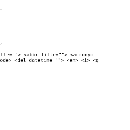
itle=""> <abbr title=""> <acronym
ode> <del datetime=""> <em> <i> <q