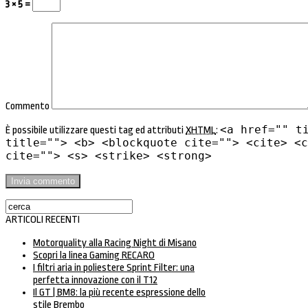
3 × 5 =
Commento
<a href="" t
È possibile utilizzare questi tag ed attributi
XHTML
:
title=""> <b> <blockquote cite=""> <cite> <c
cite=""> <s> <strike> <strong>
ARTICOLI RECENTI
Motorquality alla Racing Night di Misano
Scopri la linea Gaming RECARO
I filtri aria in poliestere Sprint Filter: una
perfetta innovazione con il T12
Il GT | BM8: la più recente espressione dello
stile Brembo