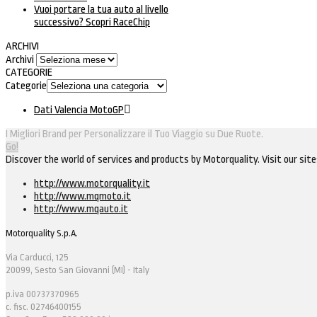
Vuoi portare la tua auto al livello
successivo? Scopri RaceChip
ARCHIVI
Archivi
CATEGORIE
Categorie
Dati Valencia MotoGP
I Migliori Brand per Personalizzare il Tuo Viaggio su Due Ruote.
Go!
Discover the world of services and products by Motorquality. Visit our site
http://www.motorquality.it
http://www.mqmoto.it
http://www.mqauto.it
Motorquality S.p.A.
Via Carducci, 125
20099, Sesto San Giovanni (MI) - Italy
p.iva 00737370965
c. fisc. 02746400155