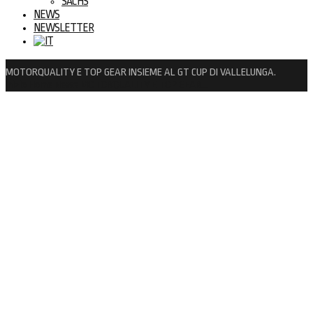
SACHS
NEWS
NEWSLETTER
MOTORQUALITY E TOP GEAR INSIEME AL GT CUP DI VALLELUNGA.
Inizio
Home
News
MOTORQUALITY E TOP GEAR…