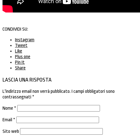
CONDIVIDI SU:
Instagram
Tweet
Like
Plus one
Pin It
Share
LASCIA UNA RISPOSTA
L'indirizzo email non verrà pubblicato.
I campi obbligatori sono
contrassegnati
*
Nome
*
Email
*
Sito web