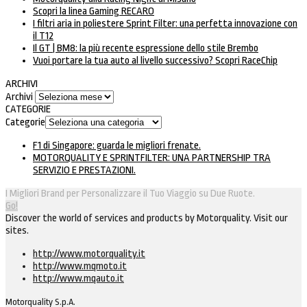
Scopri la linea Gaming RECARO
I filtri aria in poliestere Sprint Filter: una perfetta innovazione con
il T12
Il GT | BM8: la più recente espressione dello stile Brembo
Vuoi portare la tua auto al livello successivo? Scopri RaceChip
ARCHIVI
Archivi
CATEGORIE
Categorie
F1 di Singapore: guarda le migliori frenate.
MOTORQUALITY E SPRINTFILTER: UNA PARTNERSHIP TRA
SERVIZIO E PRESTAZIONI.
I Migliori Brand per Personalizzare il Tuo Viaggio su Due Ruote.
Go!
Discover the world of services and products by Motorquality. Visit our
sites.
http://www.motorquality.it
http://www.mqmoto.it
http://www.mqauto.it
Motorquality S.p.A.