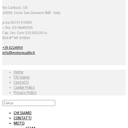
Via Carducci, 125
20099, Sesto San Giovanni (MI) - Italy
p.iva 00737370965
c. fisc. 02746400155
Cap. Soc. Euro 520.000,00 i.v.
REA N° MI-931854
+39 02249511
info@motorquality.it
Home
Chi Siamo
Contatti
Cookie Policy
Privacy Policy
CHI SIAMO
CONTATTI
MOTO