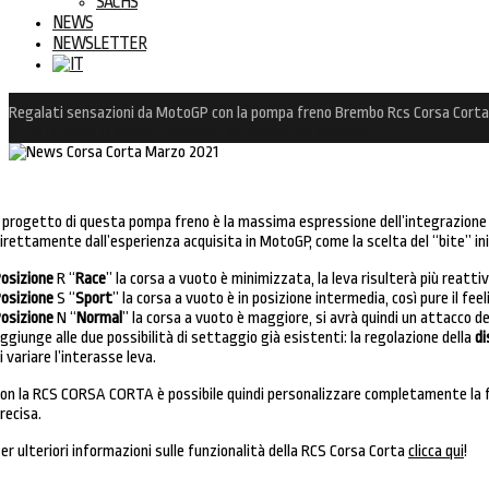
SACHS
NEWS
NEWSLETTER
Regalati sensazioni da MotoGP con la pompa freno Brembo Rcs Corsa Corta
Inizio
Home
News
Regalati sensazioni da MotoGP…
l progetto di questa pompa freno è la massima espressione dell’integrazione t
irettamente dall’esperienza acquisita in MotoGP, come la scelta del “bite” inizia
osizione
R “
Race
” la corsa a vuoto è minimizzata, la leva risulterà più reattiv
osizione
S “
Sport
” la corsa a vuoto è in posizione intermedia, così pure il feeli
osizione
N “
Normal
” la corsa a vuoto è maggiore, si avrà quindi un attacco d
ggiunge alle due possibilità di settaggio già esistenti: la regolazione della
di
i variare l’interasse leva.
on la RCS CORSA CORTA è possibile quindi personalizzare completamente l
recisa.
er ulteriori informazioni sulle funzionalità della RCS Corsa Corta
clicca qui
!