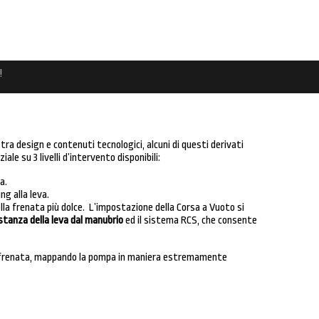
!
ra design e contenuti tecnologici, alcuni di questi derivati
le su 3 livelli d’intervento disponibili:
a.
ng alla leva.
ella frenata più dolce. L’impostazione della Corsa a Vuoto si
stanza della leva dal manubrio
ed il sistema RCS, che consente
a frenata, mappando la pompa in maniera estremamente