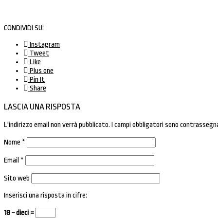
CONDIVIDI SU:
Instagram
Tweet
Like
Plus one
Pin It
Share
LASCIA UNA RISPOSTA
L'indirizzo email non verrà pubblicato.
I campi obbligatori sono contrassegn
Nome
*
Email
*
Sito web
Inserisci una risposta in cifre:
18 − dieci =