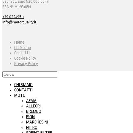
Cap. Soc. Euro 520.000,00 i.v.
REA N° MI-931854
+39 02249511
info@motorquality.it
Home
Chi Siamo
Contatti
Cookie Policy
Privacy Policy
CHI SIAMO
CONTATTI
MOTO
AFAM
ALLEGRI
BREMBO
ISON
MARCHESINI
NITRO
SPRINT FILTER