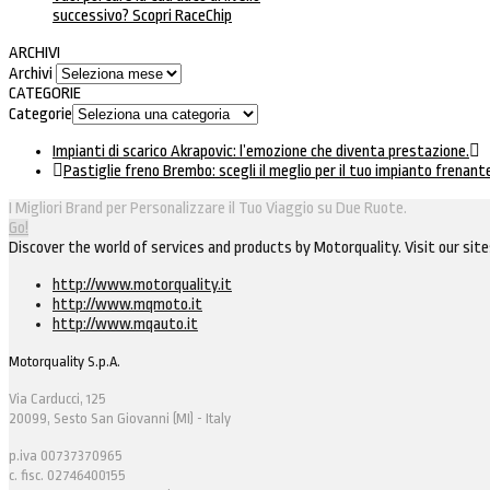
successivo? Scopri RaceChip
ARCHIVI
Archivi
CATEGORIE
Categorie
Impianti di scarico Akrapovic: l’emozione che diventa prestazione.
Pastiglie freno Brembo: scegli il meglio per il tuo impianto frenant
I Migliori Brand per Personalizzare il Tuo Viaggio su Due Ruote.
Go!
Discover the world of services and products by Motorquality. Visit our site
http://www.motorquality.it
http://www.mqmoto.it
http://www.mqauto.it
Motorquality S.p.A.
Via Carducci, 125
20099, Sesto San Giovanni (MI) - Italy
p.iva 00737370965
c. fisc. 02746400155