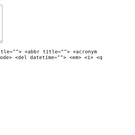
itle=""> <abbr title=""> <acronym
ode> <del datetime=""> <em> <i> <q