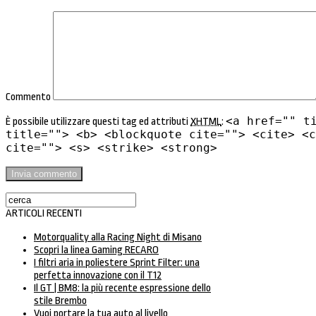
Commento
<a href="" t
È possibile utilizzare questi tag ed attributi
XHTML
:
title=""> <b> <blockquote cite=""> <cite> <c
cite=""> <s> <strike> <strong>
ARTICOLI RECENTI
Motorquality alla Racing Night di Misano
Scopri la linea Gaming RECARO
I filtri aria in poliestere Sprint Filter: una
perfetta innovazione con il T12
Il GT | BM8: la più recente espressione dello
stile Brembo
Vuoi portare la tua auto al livello