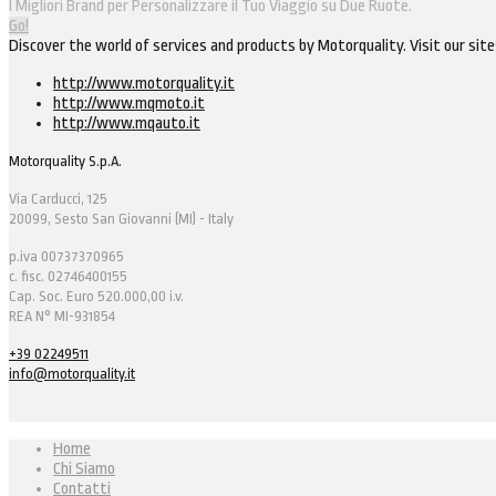
I Migliori Brand per Personalizzare il Tuo Viaggio su Due Ruote.
Go!
Discover the world of services and products by Motorquality. Visit our site
http://www.motorquality.it
http://www.mqmoto.it
http://www.mqauto.it
Motorquality S.p.A.
Via Carducci, 125
20099, Sesto San Giovanni (MI) - Italy
p.iva 00737370965
c. fisc. 02746400155
Cap. Soc. Euro 520.000,00 i.v.
REA N° MI-931854
+39 02249511
info@motorquality.it
Home
Chi Siamo
Contatti