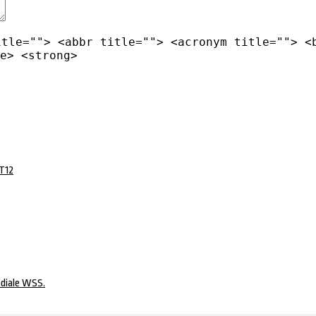
itle=""> <abbr title=""> <acronym title=""> <
e> <strong>
 T12
ondiale WSS.