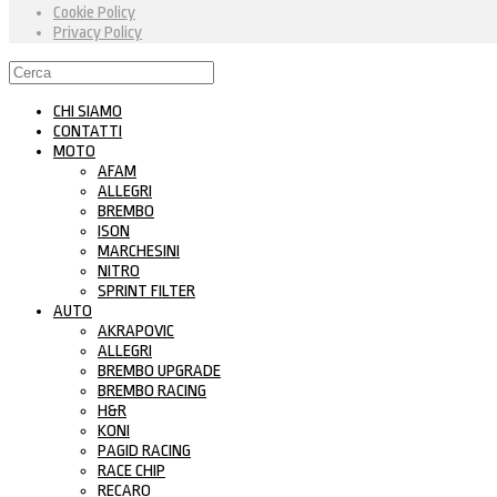
Cookie Policy
Privacy Policy
CHI SIAMO
CONTATTI
MOTO
AFAM
ALLEGRI
BREMBO
ISON
MARCHESINI
NITRO
SPRINT FILTER
AUTO
AKRAPOVIC
ALLEGRI
BREMBO UPGRADE
BREMBO RACING
H&R
KONI
PAGID RACING
RACE CHIP
RECARO