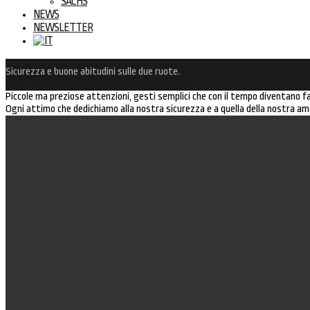
SACHS
NEWS
NEWSLETTER
Sicurezza e buone abitudini sulle due ruote.
Inizio
Home
News
Sicurezza e buone abitudini…
Piccole ma preziose attenzioni, gesti semplici che con il tempo diventano fam
Ogni attimo che dedichiamo alla nostra sicurezza e a quella della nostra a