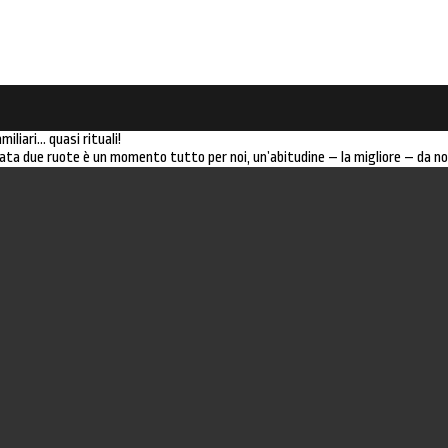
iliari… quasi rituali!
mata due ruote è un momento tutto per noi, un’abitudine – la migliore – da n