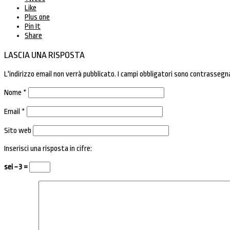
Like
Plus one
Pin It
Share
LASCIA UNA RISPOSTA
L'indirizzo email non verrà pubblicato.
I campi obbligatori sono contrassegn
Nome
*
Email
*
Sito web
Inserisci una risposta in cifre:
sei − 3 =