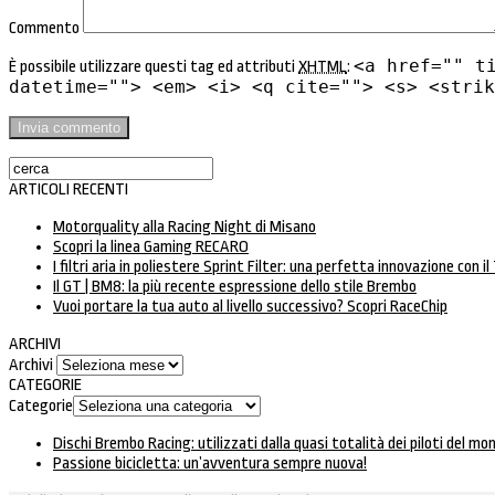
Commento
<a href="" t
È possibile utilizzare questi tag ed attributi
XHTML
:
datetime=""> <em> <i> <q cite=""> <s> <strik
ARTICOLI RECENTI
Motorquality alla Racing Night di Misano
Scopri la linea Gaming RECARO
I filtri aria in poliestere Sprint Filter: una perfetta innovazione con il
Il GT | BM8: la più recente espressione dello stile Brembo
Vuoi portare la tua auto al livello successivo? Scopri RaceChip
ARCHIVI
Archivi
CATEGORIE
Categorie
Dischi Brembo Racing: utilizzati dalla quasi totalità dei piloti del m
Passione bicicletta: un’avventura sempre nuova!