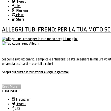
Tweet
Like
Plus one
Pin It
Share
ALLEGRI TUBI FRENO: PER LA TUA MOTO SCE
Sistema rivoluzionario, semplice e affidabile: basta scegliere la misura voluta,
un’ampia scelta di materiali e colori.
Scopri
qui tutte le tubazioni Allegri in gamma!
Read More
→
CONDIVIDI SU:
Instagram
Tweet
Like