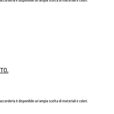
raccorderia è disponibile un’ampia scelta di materiali e colori.
TO.
raccorderia è disponibile un’ampia scelta di materiali e colori.