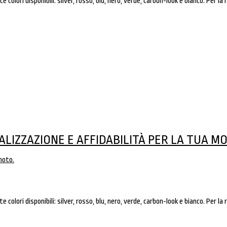
 colori disponibili: silver, rosso, blu, nero, verde, carbon-look e bianco. Per la 
ALIZZAZIONE E AFFIDABILITÀ PER LA TUA MO
 colori disponibili: silver, rosso, blu, nero, verde, carbon-look e bianco. Per la 