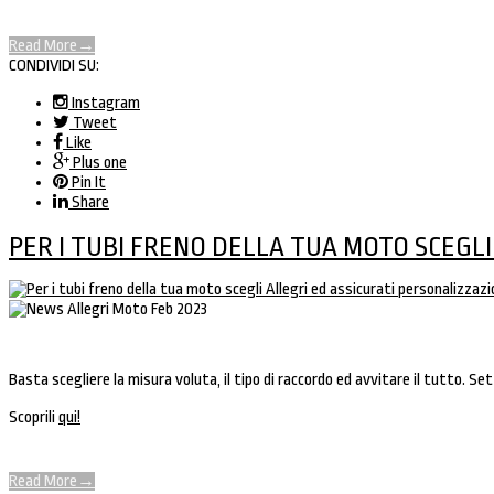
Read More
→
CONDIVIDI SU:
Instagram
Tweet
Like
Plus one
Pin It
Share
PER I TUBI FRENO DELLA TUA MOTO SCEGLI
Basta scegliere la misura voluta, il tipo di raccordo ed avvitare il tutto. Sette
Scoprili
qui!
Read More
→