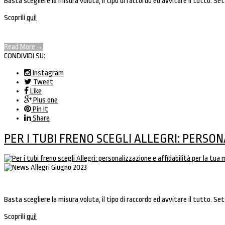
Basta scegliere la misura voluta, il tipo di raccordo ed avvitare il tutto. Sette
Scoprili
qui!
Read More
→
CONDIVIDI SU:
Instagram
Tweet
Like
Plus one
Pin It
Share
PER I TUBI FRENO SCEGLI ALLEGRI: PERSON
Basta scegliere la misura voluta, il tipo di raccordo ed avvitare il tutto. Sette
Scoprili
qui!