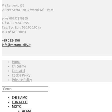
Via Carducci, 125
20099, Sesto San Giovanni (MI) - Italy
p.iva 00737370965
c. fisc. 02746400155
Cap. Soc. Euro 520.000,00 i.v.
REA N° MI-931854
+39 02249511
info@motorquality.it
Home
Chi Siamo
Contatti
Cookie Policy
Privacy Policy
CHI SIAMO
CONTATTI
MOTO
AFAM