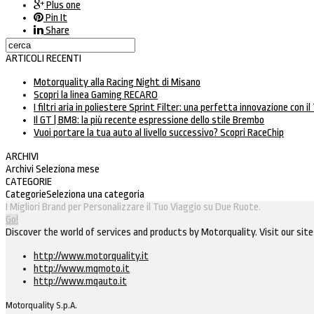
Plus one
Pin It
Share
ARTICOLI RECENTI
Motorquality alla Racing Night di Misano
Scopri la linea Gaming RECARO
I filtri aria in poliestere Sprint Filter: una perfetta innovazione con il
Il GT | BM8: la più recente espressione dello stile Brembo
Vuoi portare la tua auto al livello successivo? Scopri RaceChip
ARCHIVI
Archivi
Seleziona mese
CATEGORIE
Categorie
Seleziona una categoria
I Migliori Brand per Personalizzare il Tuo Viaggio su Due Ruote.
Go!
Discover the world of services and products by Motorquality. Visit our site
http://www.motorquality.it
http://www.mqmoto.it
http://www.mqauto.it
Motorquality S.p.A.