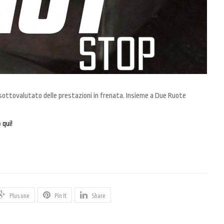
o sottovalutato delle prestazioni in frenata. Insieme a Due Ruote
o
qui!
Plus one
Pin It
Share