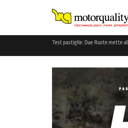
Test pastiglie: Due Ruote mette al
Inizio
Home
News
Test pastiglie: Due 