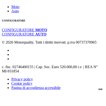
Moto
Auto
CONFIGURATORE
CONFIGURATORE
MOTO
CONFIGURATORE
AUTO
© 2026 Motorquality. Tutti i diritti riservati. p.iva 00737370965
c. fisc. 02746400155 | Cap. Soc. Euro 520.000,00 i.v. | REA N°
MI-931854
Privacy policy
Cookie policy
Pagina di accoglienza accessibile
Le tue preferenze relative alla privacy