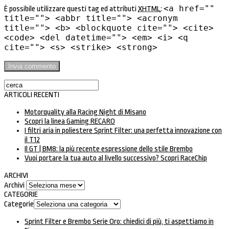
<a href=""
È possibile utilizzare questi tag ed attributi
XHTML
:
title=""> <abbr title=""> <acronym
title=""> <b> <blockquote cite=""> <cite>
<code> <del datetime=""> <em> <i> <q
cite=""> <s> <strike> <strong>
ARTICOLI RECENTI
Motorquality alla Racing Night di Misano
Scopri la linea Gaming RECARO
I filtri aria in poliestere Sprint Filter: una perfetta innovazione con
il T12
Il GT | BM8: la più recente espressione dello stile Brembo
Vuoi portare la tua auto al livello successivo? Scopri RaceChip
ARCHIVI
Archivi
CATEGORIE
Categorie
Sprint Filter e Brembo Serie Oro: chiedici di più, ti aspettiamo in