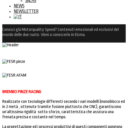
SACHS
NEWS
NEWSLETTER
Conosci già Motorquality Speed? Contenuti emozionali ed esclusivi del
mondo delle due ruote. Vieni a conoscerlo in Eicma.
Inizio
Home
News
Conosci già Motorquality Speed?…
BREMBO PINZE RACING
Realizzate con tecnologie differenti secondo i vari modelli (monoblocco ed
in 2 metà , ottenute tramite fusione piuttosto che CNC), garantiscono
un’altissima rigidità sotto sforzo, caratteristica che assicura una
frenata precisa e costante nel tempo.
La progettazione ed i processi produttivi di questi componenti pongono