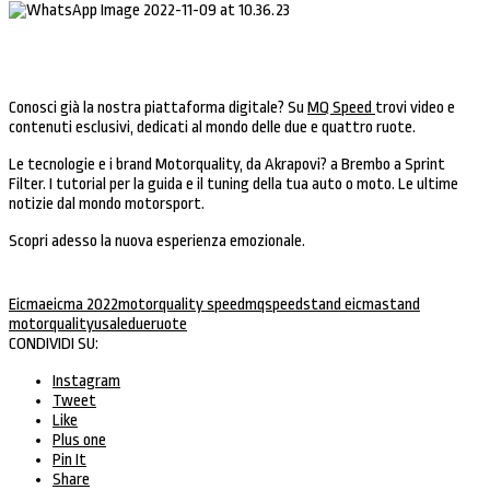
Conosci già la nostra piattaforma digitale? Su
MQ Speed
trovi video e
contenuti esclusivi, dedicati al mondo delle due e quattro ruote.
Le tecnologie e i brand Motorquality, da Akrapovi? a Brembo a Sprint
Filter. I tutorial per la guida e il tuning della tua auto o moto. Le ultime
notizie dal mondo motorsport.
Scopri adesso la nuova esperienza emozionale.
Eicma
eicma 2022
motorquality speed
mqspeed
stand eicma
stand
motorquality
usaledueruote
CONDIVIDI SU:
Instagram
Tweet
Like
Plus one
Pin It
Share