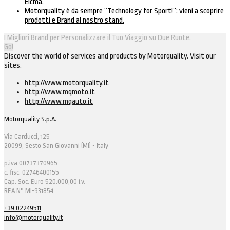
Eicma.
Motorquality è da sempre “Technology for Sport!”: vieni a scoprire
prodotti e Brand al nostro stand.
I Migliori Brand per Personalizzare il Tuo Viaggio su Due Ruote.
Go!
Discover the world of services and products by Motorquality. Visit our
sites.
http://www.motorquality.it
http://www.mqmoto.it
http://www.mqauto.it
Motorquality S.p.A.
Via Carducci, 125
20099, Sesto San Giovanni (MI) - Italy
p.iva 00737370965
c. fisc. 02746400155
Cap. Soc. Euro 520.000,00 i.v.
REA N° MI-931854
+39 02249511
info@motorquality.it