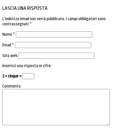
LASCIA UNA RISPOSTA
L'indirizzo email non verrà pubblicato.
I campi obbligatori sono
contrassegnati
*
Nome
*
Email
*
Sito web
Inserisci una risposta in cifre:
2 × cinque =
Commento